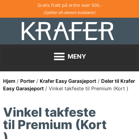
Gratis frakt på ordre over 500,-
(Gjelder alt utenom boddører)
Hjem
/
Porter
/
Krafer Easy Garasjeport
/
Deler til Krafer
Easy Garasjeport
/ Vinkel takfeste til Premium (Kort )
Vinkel takfeste
til Premium (Kort
)