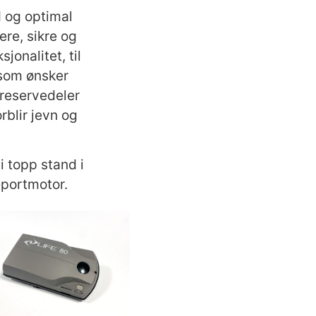
id og optimal
ere, sikre og
onalitet, til
 som ønsker
e reservedeler
rblir jevn og
i topp stand i
eportmotor.