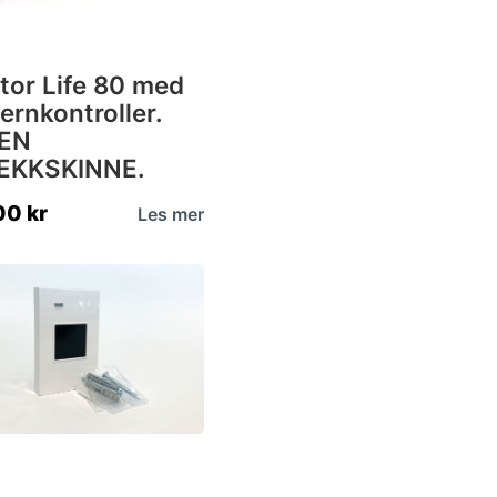
tor Life 80 med
jernkontroller.
EN
EKKSKINNE.
100
kr
Les mer