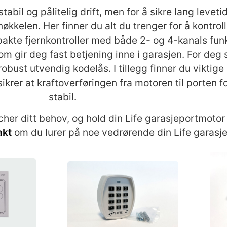
stabil og pålitelig drift, men for å sikre lang levet
nøkkelen. Her finner du alt du trenger for å kontroll
kte fjernkontroller med både 2- og 4-kanals funksj
om gir deg fast betjening inne i garasjen. For deg
robust utvendig kodelås. I tillegg finner du viktig
rer at kraftoverføringen fra motoren til porten fo
stabil.
r ditt behov, og hold din Life garasjeportmotor 
akt
om du lurer på noe vedrørende din Life garasj