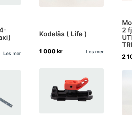
Mo
 4-
2 f
Kodelås ( Life )
axi)
UT
TR
1 000
kr
Les mer
Les mer
2 