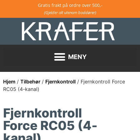
Gratis frakt på ordre over 500,-
(Gjelder alt utenom boddører)
Hjem
/
Tilbehør
/
Fjernkontroll
/ Fjernkontroll Force
RC05 (4-kanal)
Fjernkontroll
Force RC05 (4-
kanal)