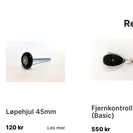
R
Fjernkontroll
Løpehjul 45mm
(Basic)
120
kr
Les mer
550
kr