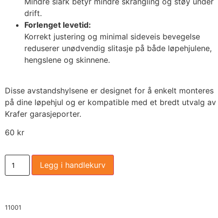
Mindre slark betyr mindre skrangling og støy under
drift.
Forlenget levetid:
Korrekt justering og minimal sideveis bevegelse
reduserer unødvendig slitasje på både løpehjulene,
hengslene og skinnene.
Disse avstandshylsene er designet for å enkelt monteres
på dine løpehjul og er kompatible med et bredt utvalg av
Krafer garasjeporter.
60
kr
Legg i handlekurv
11001