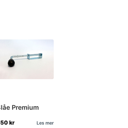
Slåe Premium
450
kr
Les mer