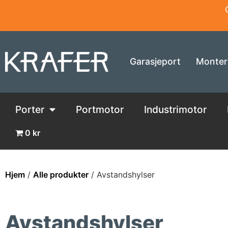
Garasjeport
Monter
Porter
Portmotor
Industrimotor
0 kr
Hjem
/
Alle produkter
/ Avstandshylser
Avstandshylser